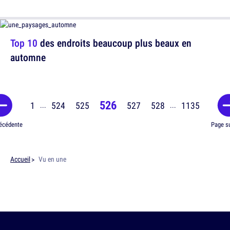
Top 10
des endroits beaucoup plus beaux en
automne
526
1
524
525
527
528
1135
...
...
écédente
Page s
Accueil
Vu en une