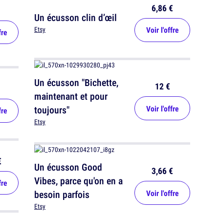
6,86 €
Un écusson clin d’œil
Voir l'offre
Etsy
fre
Un écusson "Bichette,
12 €
maintenant et pour
toujours"
Voir l'offre
fre
Etsy
€
Un écusson Good
3,66 €
Vibes, parce qu'on en a
fre
besoin parfois
Voir l'offre
Etsy