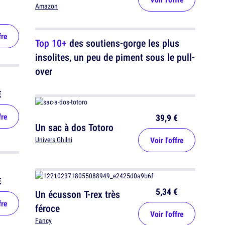
Amazon
fre
Top 10+
des soutiens-gorge les plus
insolites, un peu de piment sous le pull-
over
€
fre
39,9 €
Un sac à dos Totoro
Voir l'offre
Univers Ghilni
€
5,34 €
Un écusson T-rex très
fre
féroce
Voir l'offre
Fancy