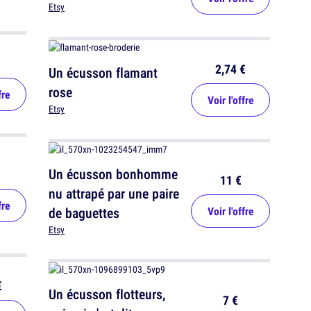
Etsy
2,74 €
Un écusson flamant
rose
fre
Voir l'offre
Etsy
Un écusson bonhomme
11 €
nu attrapé par une paire
fre
de baguettes
Voir l'offre
Etsy
€
Un écusson flotteurs,
7 €