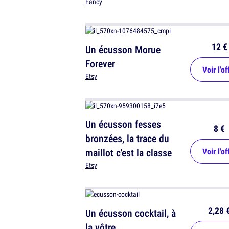
Fancy
12 €
Un écusson Morue
Forever
Voir l'of
Etsy
Un écusson fesses
8 €
bronzées, la trace du
maillot c'est la classe
Voir l'of
Etsy
2,28 
Un écusson cocktail, à
la vôtre