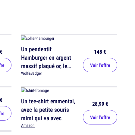
Un pendentif
€
148 €
Hamburger en argent
fre
massif plaqué or, le
Voir l'offre
Bling bling burger
Wolf&Badger
€
Un tee-shirt emmental,
28,99 €
avec la petite souris
fre
mimi qui va avec
Voir l'offre
Amazon