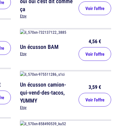
oui oui c'est dit comme
fre
ça
Voir l'offre
Etsy
4,56 €
Un écusson BAM
fre
Voir l'offre
Etsy
Un écusson camion-
€
3,59 €
qui-vend-des-tacos,
fre
YUMMY
Voir l'offre
Etsy