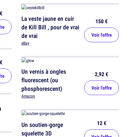
€
La veste jaune en cuir
150 €
de Kill Bill , pour de vrai
fre
de vrai
Voir l'offre
eBay
€
Un vernis à ongles
2,92 €
fre
fluorescent (ou
phosphorescent)
Voir l'offre
Amazon
12 €
Un soutien-gorge
squelette 3D
Voir l'offre