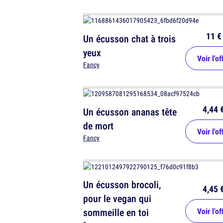
11 €
Un écusson chat à trois
yeux
Voir l'of
Fancy
4,44 
Un écusson ananas tête
de mort
Voir l'of
Fancy
Un écusson brocoli,
4,45 
pour le vegan qui
sommeille en toi
Voir l'of