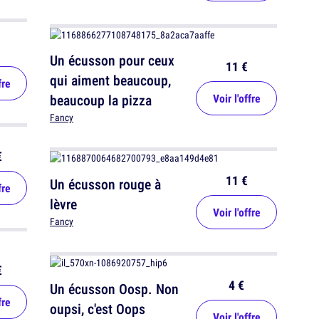
Un écusson pour ceux
11 €
qui aiment beaucoup,
fre
beaucoup la pizza
Voir l'offre
Fancy
€
11 €
Un écusson rouge à
fre
lèvre
Voir l'offre
Fancy
€
4 €
Un écusson Oosp. Non
fre
oupsi, c'est Oops
Voir l'offre