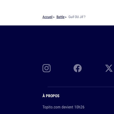
Accueil
Battle
Guif OU Jif ?
À PROPOS
Topito.com devient 10h26