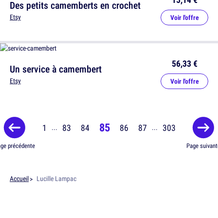
Des petits camemberts en crochet
Etsy
Voir l'offre
56,33 €
Un service à camembert
Etsy
Voir l'offre
85
1
83
84
86
87
303
...
...
ge précédente
Page suivant
Accueil
Lucille Lampac