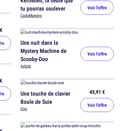
Kettlebell, la seule que
tu pourras soulever
Voir l'offre
CadoMaestro
€
Une nuit dans la
fre
Mystery Machine de
Voir l'offre
Scooby-Doo
Airbnb
€
45,91 €
Une touche de clavier
fre
Boule de Suie
Voir l'offre
Etsy