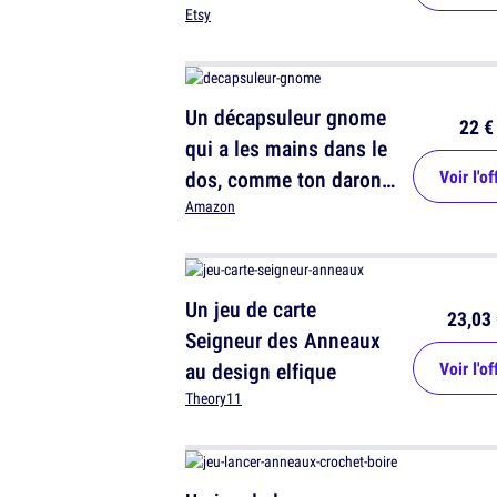
parlent qu'en citations
Etsy
de Kaamelott
Un décapsuleur gnome
22 €
qui a les mains dans le
dos, comme ton daron
Voir l'of
quand il se promène
Amazon
Un jeu de carte
23,03 
Seigneur des Anneaux
au design elfique
Voir l'of
Theory11