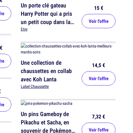
€
Un porte clé gateau
15 €
Harry Potter qui a pris
fre
un petit coup dans la
Voir l'offre
tronche
Etsy
€
fre
Une collection de
14,5 €
chaussettes en collab
avec Koh Lanta
Voir l'offre
Label Chaussette
€
fre
Un pins Gameboy de
7,32 €
Pikachu et Sacha, en
souvenir de Pokémon
Voir l'offre