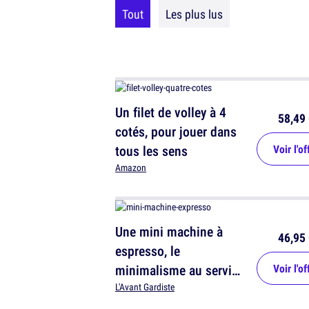
Tout
Les plus lus
Un filet de volley à 4
58,49 
cotés, pour jouer dans
tous les sens
Voir l'of
Amazon
Une mini machine à
46,95 
espresso, le
minimalisme au service
Voir l'of
du café
L'Avant Gardiste