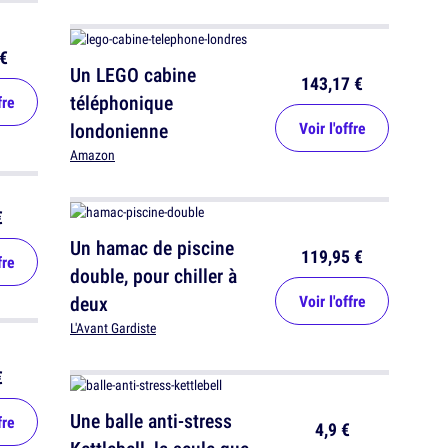
€
Un LEGO cabine
143,17 €
téléphonique
fre
londonienne
Voir l'offre
Amazon
€
Un hamac de piscine
119,95 €
fre
double, pour chiller à
deux
Voir l'offre
L'Avant Gardiste
€
Une balle anti-stress
fre
4,9 €