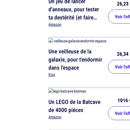
Un jeu de lancer
26,23 
d'anneaux, pour tester
ta dextérité (et faire
Voir l'of
boire ton adversaire)
Amazon
Une veilleuse de la
26,34 
galaxie, pour t'endormir
dans l'espace
Voir l'of
Etsy
1016 
Un LEGO de la Batcave
de 4000 pièces
Voir l'of
Amazon