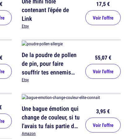
Une mini fiole
€
17,5 €
contenant l'épée de
fre
Link
Voir l'offre
Etsy
De la poudre de pollen
€
55,07 €
de pin, pour faire
fre
souffrir tes ennemis
Voir l'offre
allergiques
Etsy
€
Une bague émotion qui
3,95 €
change de couleur, si tu
fre
l'avais tu fais partie de
Voir l'offre
l'élite
Amazon