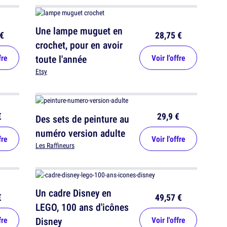
Une lampe muguet en
€
28,75 €
crochet, pour en avoir
fre
toute l'année
Voir l'offre
Etsy
€
29,9 €
Des sets de peinture au
numéro version adulte
fre
Voir l'offre
Les Raffineurs
Un cadre Disney en
€
49,57 €
LEGO, 100 ans d'icônes
fre
Disney
Voir l'offre