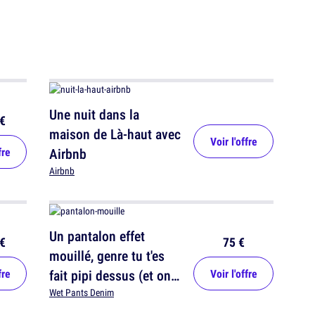
Une nuit dans la
€
maison de Là-haut avec
Voir l'offre
fre
Airbnb
Airbnb
Un pantalon effet
€
75 €
mouillé, genre tu t'es
fre
fait pipi dessus (et on
Voir l'offre
comprend pas trop le
Wet Pants Denim
concept)