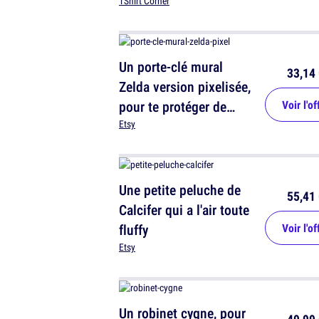
!
TShirt Corner
Un porte-clé mural
33,14 
Zelda version pixelisée,
pour te protéger de
Voir l'of
Ganondorf
Etsy
Une petite peluche de
55,41 
Calcifer qui a l'air toute
fluffy
Voir l'of
Etsy
Un robinet cygne, pour