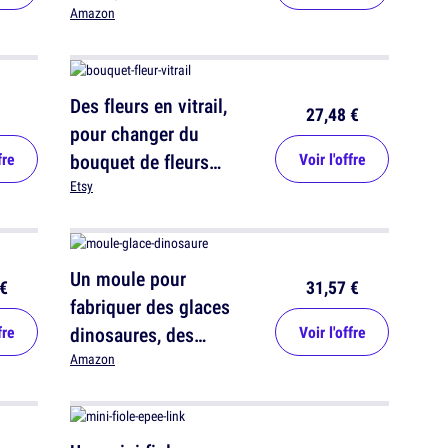
Amazon
Des fleurs en vitrail,
27,48 €
pour changer du
fre
bouquet de fleurs
Voir l'offre
fraîches
Etsy
Un moule pour
€
31,57 €
fabriquer des glaces
fre
dinosaures, des
Voir l'offre
glaçosaures
Amazon