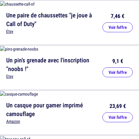
Une paire de chaussettes "je joue à
7,46 €
Call of Duty"
Voir l'offre
Etsy
Un pin's grenade avec l'inscription
9,1 €
"noobs !"
Voir l'offre
Etsy
Un casque pour gamer imprimé
23,69 €
camouflage
Voir l'offre
Amazon