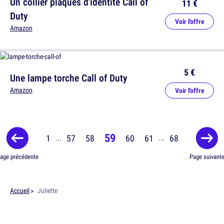
Un collier plaques d'identité Call of
11 €
Duty
Voir l'offre
Amazon
5 €
Une lampe torche Call of Duty
Amazon
Voir l'offre
59
1
57
58
60
61
68
...
...
age précédente
Page suivant
Accueil
Juliette