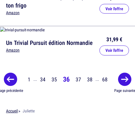
ton frigo
Voir l'offre
Amazon
31,99 €
Un Trivial Pursuit édition Normandie
Amazon
Voir l'offre
36
1
34
35
37
38
68
...
...
age précédente
Page suivant
Accueil
Juliette