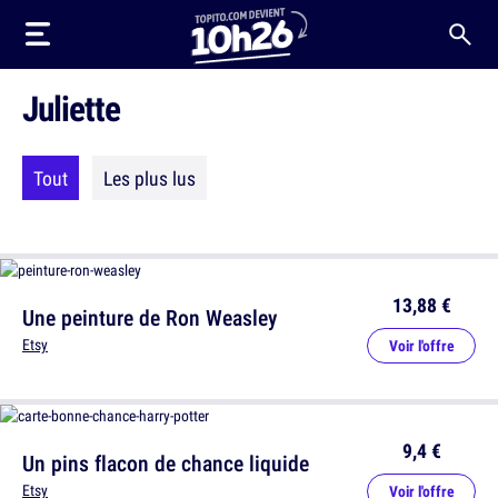
Juliette
Tout
Les plus lus
13,88 €
Une peinture de Ron Weasley
Etsy
Voir l'offre
9,4 €
Un pins flacon de chance liquide
Etsy
Voir l'offre