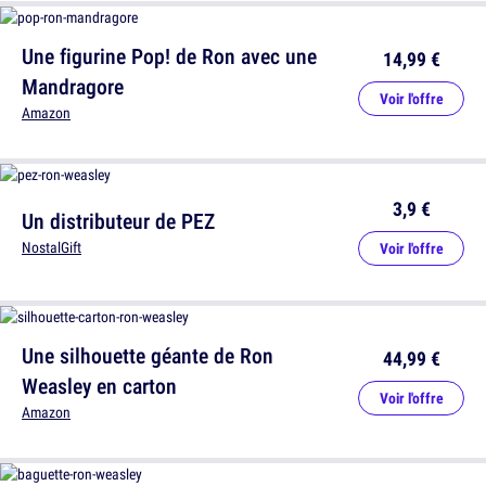
Une figurine Pop! de Ron avec une
14,99 €
Mandragore
Voir l'offre
Amazon
3,9 €
Un distributeur de PEZ
NostalGift
Voir l'offre
Une silhouette géante de Ron
44,99 €
Weasley en carton
Voir l'offre
Amazon