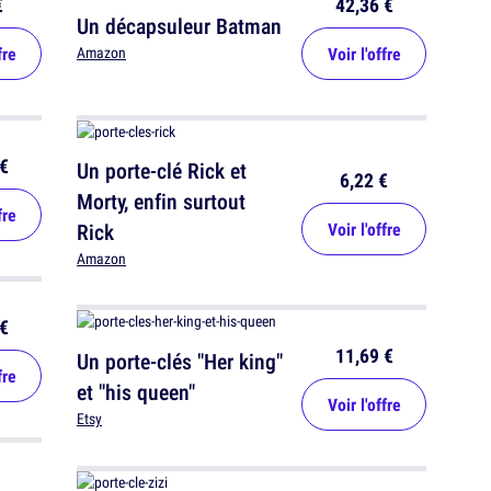
€
42,36 €
Un décapsuleur Batman
fre
Voir l'offre
Amazon
€
Un porte-clé Rick et
6,22 €
Morty, enfin surtout
fre
Rick
Voir l'offre
Amazon
€
11,69 €
Un porte-clés "Her king"
fre
et "his queen"
Voir l'offre
Etsy