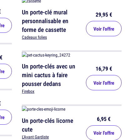
€
Un porte-clé mural
29,95 €
personnalisable en
fre
forme de cassette
Voir l'offre
Cadeaux folies
€
Un porte-clés avec un
16,79 €
fre
mini cactus à faire
pousser dedans
Voir l'offre
Firebox
€
fre
6,95 €
Un porte-clés licorne
cute
Voir l'offre
L'Avant Gardiste