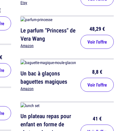
Etsy
€
fre
48,29 €
Le parfum "Princess" de
Vera Wang
Voir l'offre
Amazon
€
fre
8,8 €
Un bac à glaçons
baguettes magiques
Voir l'offre
Amazon
fre
Un plateau repas pour
41 €
enfant en forme de