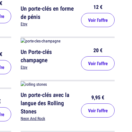
€
12 €
Un porte-clés en forme
de pénis
fre
Voir l'offre
Etsy
20 €
Un Porte-clés
€
champagne
Voir l'offre
fre
Etsy
Un porte-clés avec la
9,95 €
€
langue des Rolling
Stones
Voir l'offre
fre
Neon And Rock