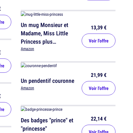
€
fre
Un mug Monsieur et
13,39 €
Madame, Miss Little
Princess plus
Voir l'offre
précisément
Amazon
€
fre
21,99 €
Un pendentif couronne
Voir l'offre
Amazon
€
fre
22,14 €
Des badges "prince" et
"princesse"
Voir l'offre