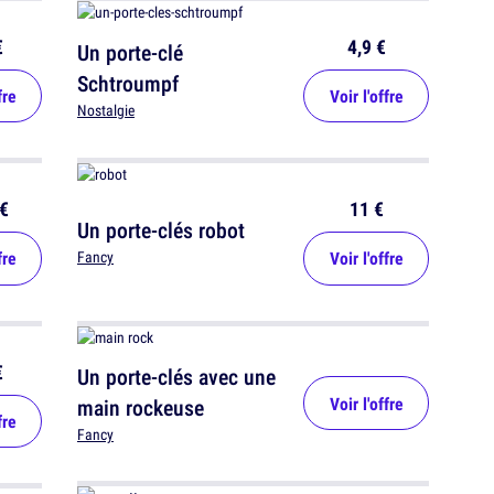
€
4,9 €
Un porte-clé
Schtroumpf
fre
Voir l'offre
Nostalgie
€
11 €
Un porte-clés robot
fre
Voir l'offre
Fancy
€
Un porte-clés avec une
Voir l'offre
main rockeuse
fre
Fancy