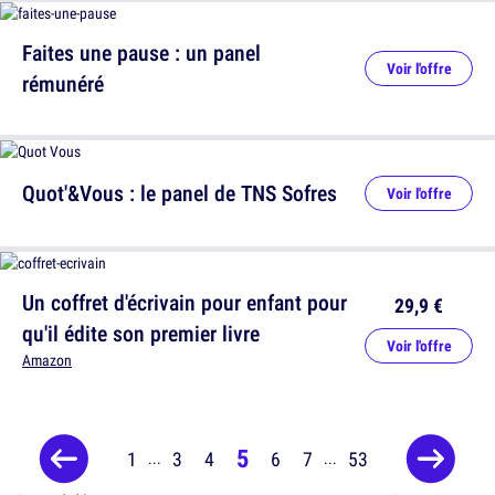
Faites une pause : un panel
Voir l'offre
rémunéré
Quot'&Vous : le panel de TNS Sofres
Voir l'offre
Un coffret d'écrivain pour enfant pour
29,9 €
qu'il édite son premier livre
Voir l'offre
Amazon
5
1
3
4
6
7
53
...
...