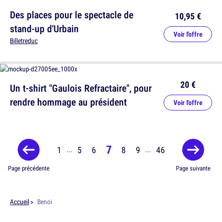
Des places pour le spectacle de
10,95 €
stand-up d'Urbain
Voir l'offre
Billetreduc
20 €
Un t-shirt "Gaulois Refractaire", pour
rendre hommage au président
Voir l'offre
7
1
5
6
8
9
46
...
...
Page précédente
Page suivante
Accueil
Benoi