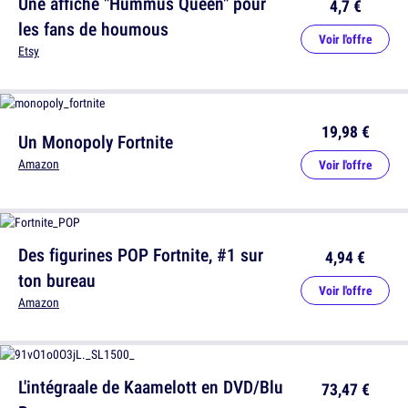
Une affiche "Hummus Queen" pour
4,7 €
les fans de houmous
Voir l'offre
Etsy
19,98 €
Un Monopoly Fortnite
Amazon
Voir l'offre
Des figurines POP Fortnite, #1 sur
4,94 €
ton bureau
Voir l'offre
Amazon
L'intégraale de Kaamelott en DVD/Blu
73,47 €