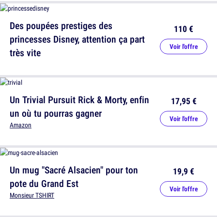
Des poupées prestiges des
110 €
princesses Disney, attention ça part
Voir l'offre
très vite
Un Trivial Pursuit Rick & Morty, enfin
17,95 €
un où tu pourras gagner
Voir l'offre
Amazon
Un mug "Sacré Alsacien" pour ton
19,9 €
pote du Grand Est
Voir l'offre
Monsieur TSHIRT