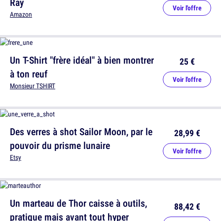
Ray
Voir l'offre
Amazon
Un T-Shirt "frère idéal" à bien montrer
25 €
à ton reuf
Voir l'offre
Monsieur TSHIRT
Des verres à shot Sailor Moon, par le
28,99 €
pouvoir du prisme lunaire
Voir l'offre
Etsy
Un marteau de Thor caisse à outils,
88,42 €
pratique mais avant tout hyper