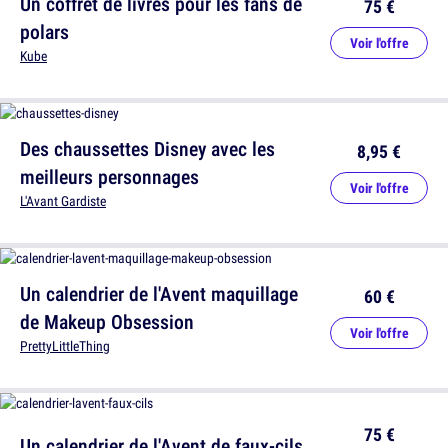
Un coffret de livres pour les fans de
75 €
polars
Voir l'offre
Kube
Des chaussettes Disney avec les
8,95 €
meilleurs personnages
Voir l'offre
L'Avant Gardiste
Un calendrier de l'Avent maquillage
60 €
de Makeup Obsession
Voir l'offre
PrettyLittleThing
75 €
Un calendrier de l'Avent de faux-cils