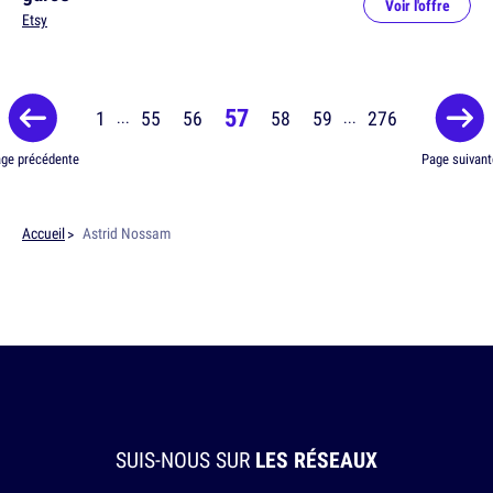
Voir l'offre
Etsy
57
1
55
56
58
59
276
...
...
ge précédente
Page suivant
Accueil
Astrid Nossam
SUIS-NOUS SUR
LES RÉSEAUX