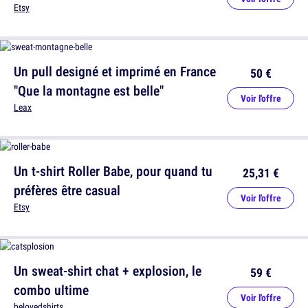
Etsy
Un pull designé et imprimé en France
50 €
"Que la montagne est belle"
Voir l'offre
Leax
Un t-shirt Roller Babe, pour quand tu
25,31 €
préfères être casual
Voir l'offre
Etsy
Un sweat-shirt chat + explosion, le
59 €
combo ultime
Voir l'offre
belovedshirts