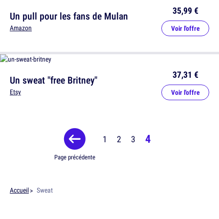
35,99 €
Un pull pour les fans de Mulan
Amazon
Voir l'offre
37,31 €
Un sweat "free Britney"
Etsy
Voir l'offre
4
1
2
3
Page précédente
Accueil
Sweat