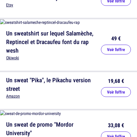
Voir l'offre
Etsy
Un sweatshirt sur lequel Salamèche,
49 €
Reptincel et Dracaufeu font du rap
wesh
Voir l'offre
Okiwoki
Un sweat "Pika", le Pikachu version
19,68 €
street
Voir l'offre
Amazon
Un sweat de promo "Mordor
33,08 €
University"
Voir l'offre