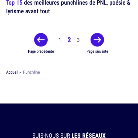
Top 15
des meilleures punchlines de PNL, poésie &
lyrisme avant tout
2
1
3
Page précédente
Page suivante
Accueil
Punchline
SUIS-NOUS SUR
LES RÉSEAUX