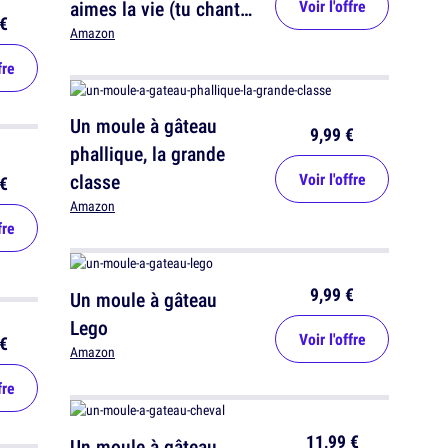
aimes la vie (tu chantes
Voir l'offre
€
la vie)
Amazon
fre
Un moule à gâteau
9,99 €
phallique, la grande
classe
Voir l'offre
€
Amazon
fre
9,99 €
Un moule à gâteau
Lego
Voir l'offre
€
Amazon
fre
11,99 €
Un moule à gâteau