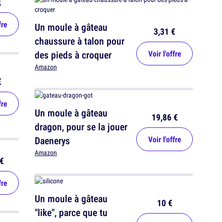
€
fre
Un moule à gâteau
3,31 €
chaussure à talon pour
des pieds à croquer
Voir l'offre
Amazon
€
fre
Un moule à gâteau
19,86 €
dragon, pour se la jouer
Daenerys
Voir l'offre
Amazon
€
fre
Un moule à gâteau
10 €
"like", parce que tu