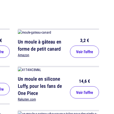
€
3,2 €
Un moule à gâteau en
forme de petit canard
fre
Voir l'offre
Amazon
Un moule en silicone
14,6 €
Luffy, pour les fans de
fre
One Piece
Voir l'offre
Rakuten.com