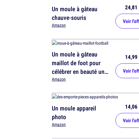
24,81 
Un moule à gâteau
chauve-souris
Voir l'of
Amazon
Un moule à gâteau
14,99 
maillot de foot pour
célébrer en beauté une
Voir l'of
victoire
Amazon
14,06 
Un moule appareil
photo
Voir l'of
Amazon