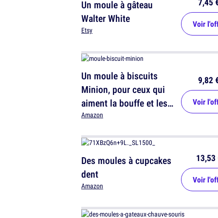
7,45 
Un moule à gâteau
Walter White
Voir l'of
Etsy
Un moule à biscuits
9,82 
Minion, pour ceux qui
aiment la bouffe et les
Voir l'of
Minions
Amazon
13,53 
Des moules à cupcakes
dent
Voir l'of
Amazon