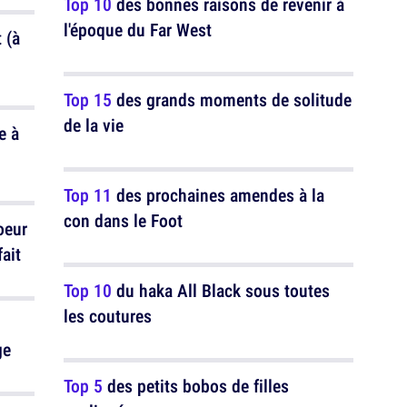
Top 10
des bonnes raisons de revenir à
l'époque du Far West
 (à
Top 15
des grands moments de solitude
de la vie
e à
Top 11
des prochaines amendes à la
con dans le Foot
oeur
ait
Top 10
du haka All Black sous toutes
les coutures
ge
Top 5
des petits bobos de filles