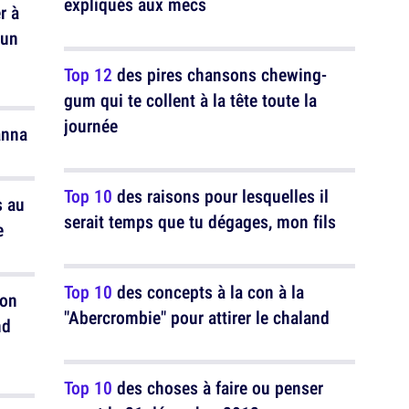
expliqués aux mecs
r à
'un
Top 12
des pires chansons chewing-
gum qui te collent à la tête toute la
journée
anna
Top 10
des raisons pour lesquelles il
s au
serait temps que tu dégages, mon fils
e
Top 10
des concepts à la con à la
'on
"Abercrombie" pour attirer le chaland
nd
Top 10
des choses à faire ou penser