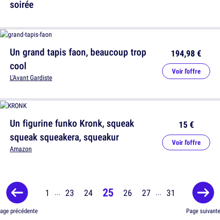
soirée
Un grand tapis faon, beaucoup trop
194,98 €
cool
Voir l'offre
L'Avant Gardiste
Un figurine funko Kronk, squeak
15 €
squeak squeakera, squeakur
Voir l'offre
Amazon
25
1
23
24
26
27
31
...
...
age précédente
Page suivant