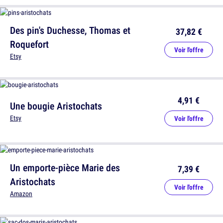
Des pin's Duchesse, Thomas et
37,82 €
Roquefort
Voir l'offre
Etsy
4,91 €
Une bougie Aristochats
Etsy
Voir l'offre
Un emporte-pièce Marie des
7,39 €
Aristochats
Voir l'offre
Amazon