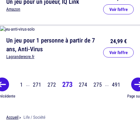
Un jeu pour un joueur, IQ Link
Amazon
Voir l'offre
Un jeu pour 1 personne à partir de 7
24,99 €
ans, Anti-Virus
Voir l'offre
Lagranderecre.fr
273
1
271
272
274
275
491
...
...
récédente
Page su
Accueil
Life / Société