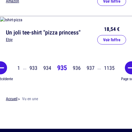
Amazon
Voir l'offre
18,54 €
Un joli tee-shirt "pizza princess"
Etsy
Voir l'offre
935
1
933
934
936
937
1135
...
...
écédente
Page s
Accueil
Vu en une