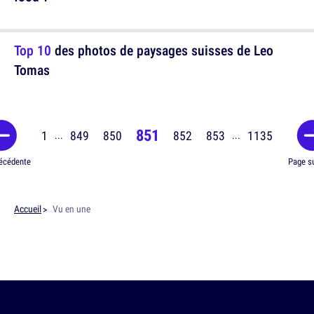
Top 10
des photos de paysages suisses de Leo
Tomas
851
1
849
850
852
853
1135
...
...
écédente
Page s
Accueil
Vu en une