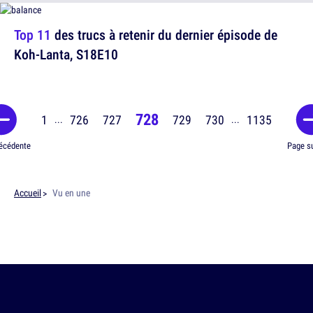
Top 11
des trucs à retenir du dernier épisode de
Koh-Lanta, S18E10
728
1
726
727
729
730
1135
...
...
écédente
Page s
Accueil
Vu en une