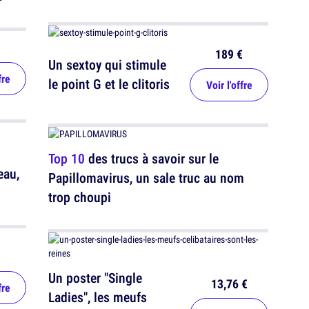
€
189 €
Un sextoy qui stimule
fre
le point G et le clitoris
Voir l'offre
Top 10
des trucs à savoir sur le
eau,
Papillomavirus, un sale truc au nom
trop choupi
Un poster "Single
13,76 €
fre
Ladies", les meufs