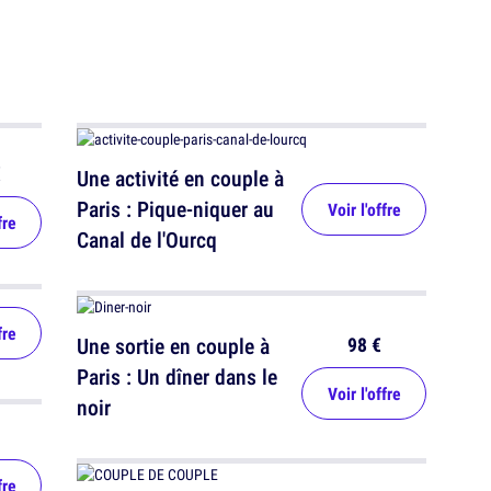
€
Une activité en couple à
Paris : Pique-niquer au
Voir l'offre
fre
Canal de l'Ourcq
fre
98 €
Une sortie en couple à
Paris : Un dîner dans le
Voir l'offre
noir
fre