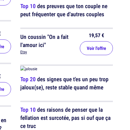
Top 10
des preuves que ton couple ne
peut fréquenter que d'autres couples
€
19,57 €
Un coussin "On a fait
l'amour ici"
fre
Voir l'offre
Etsy
€
Top 20
des signes que t'es un peu trop
jaloux(se), reste stable quand même
fre
Top 10
des raisons de penser que la
fellation est surcotée, pas si ouf que ça
 en
ce truc
?