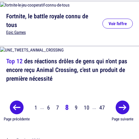
Fortnite, le battle royale connu de
tous
Voir l'offre
Epic Games
Top 12
des réactions drôles de gens qui n'ont pas
encore reçu Animal Crossing, c'est un produit de
première nécessité
8
1
6
7
9
10
47
...
...
Page précédente
Page suivante