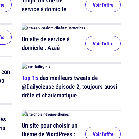
Yoojo, un site de
fre
Voir l'offre
service à domicile
fre
Un site de service à
Voir l'offre
domicile : Azaé
 con
Top 15
des meilleurs tweets de
op
@Dailycieuse épisode 2, toujours aussi
drôle et charismatique
tés
Un site pour choisir un
ris
thème de WordPress :
Voir l'offre