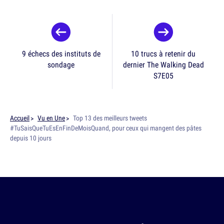
9 échecs des instituts de
10 trucs à retenir du
sondage
dernier The Walking Dead
S7E05
Accueil
Vu en Une
Top 13 des meilleurs tweets
#TuSaisQueTuEsEnFinDeMoisQuand, pour ceux qui mangent des pâtes
depuis 10 jours