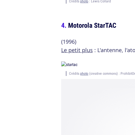
Crédits
photo
: Lewis Collard
Motorola StarTAC
(1996)
Le petit plus
: L'antenne, l'a
Crédits
photo
(creative commons) : ProhibitO