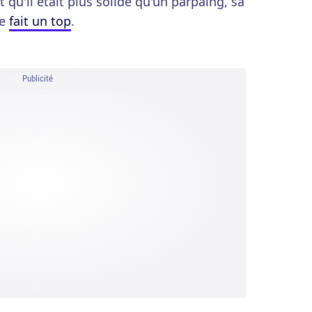
it qu'il était plus solide qu'un parpaing, sa
me
fait un top
.
Publicité