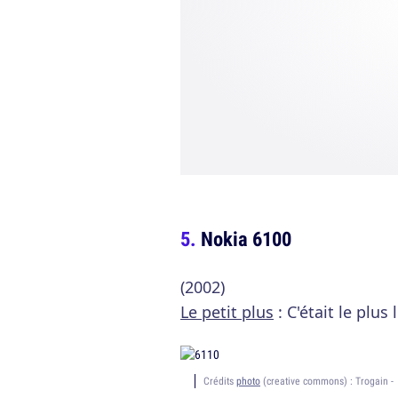
Nokia 6100
(2002)
Le petit plus
: C'était le plus
Crédits
photo
(creative commons) : Trogain -