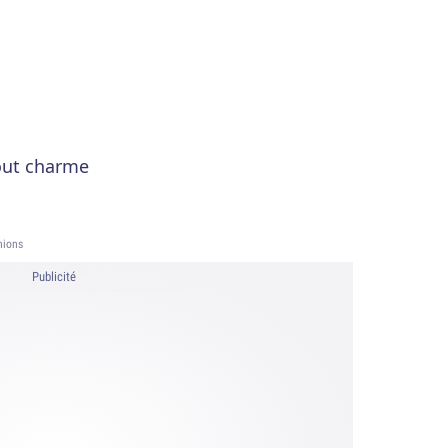
tout charme
nions
Publicité