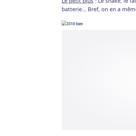
Le petit plus
: Le snake, le fa
batterie… Bref, on en a mê