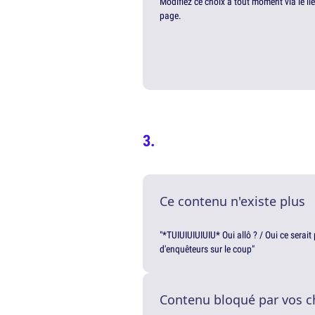
Modifiez ce choix à tout moment via le li
page.
Ce contenu n'existe plus
"*TUIUIUIUIUIU* Oui allô ? / Oui ce serai
d'enquêteurs sur le coup"
Contenu bloqué par vos c