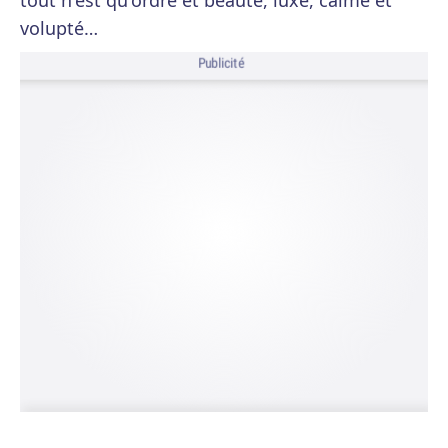
tout n'est qu'ordre et beauté, luxe, calme et
volupté…
Publicité