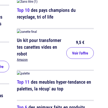
Top 10
des pays champions du
es
recyclage, tri of life
s
Un kit pour transformer
9,5 €
tes canettes vides en
robot
Voir l'offre
Amazon
fre
Top 11
des meubles hyper-tendance en
palettes, la récup' au top
as
Top 6
des animaux faits en produits