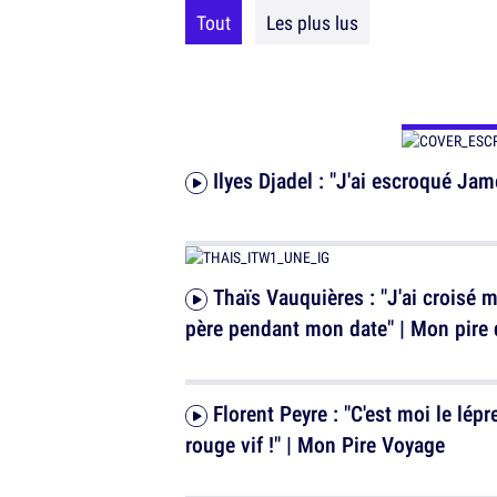
Tout
Les plus lus
Ilyes Djadel : "J'ai escroqué Ja
Thaïs Vauquières : "J'ai croisé mon
père pendant mon date" | Mon pire 
Florent Peyre : "C'est moi le lépreux
rouge vif !" | Mon Pire Voyage