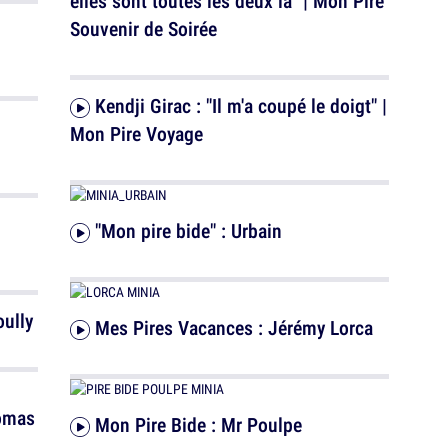
elles sont toutes les deux là" | Mon Pire
Souvenir de Soirée
Kendji Girac : "Il m'a coupé le doigt" |
Mon Pire Voyage
"Mon pire bide" : Urbain
oully
Mes Pires Vacances : Jérémy Lorca
Mon Pire Bide : Mr Poulpe