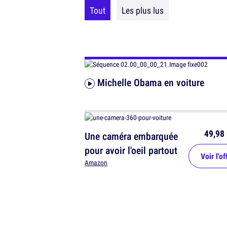
Tout
Les plus lus
Michelle Obama en voiture
49,98 
Une caméra embarquée
pour avoir l'oeil partout
Voir l'of
Amazon